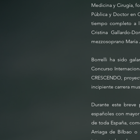
Medicina y Cirugía, f
Pública y Doctor en C
tiempo completo a l
Cristina Gallardo-D
mezzosoprano María Jo
Borrelli ha sido gal
Concurso Internacion
CRESCENDO, proyecto
incipiente carrera mu
Durante este breve p
españoles con mayor p
de toda España, como 
Arriaga de Bilbao o 