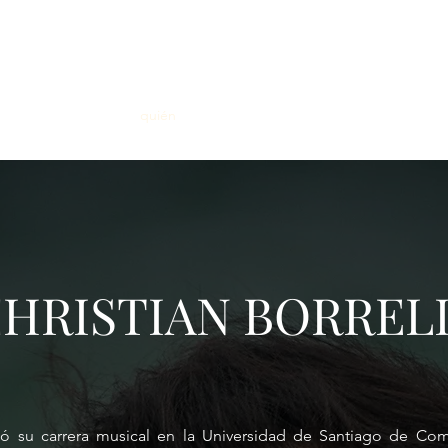
CHRISTIAN BORRELLI
inicio
qué
quién
dónde y cuándo
cómo
fotos
HRISTIAN BORREL
nició su carrera musical en la Universidad de Santiago de C