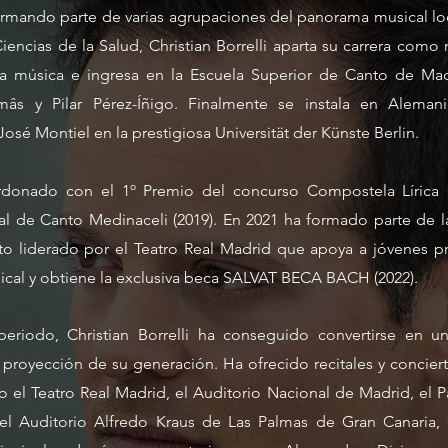
ormando parte de varias agrupaciones del panorama musical loc
iencias de la Salud, Christian Borrelli aparta su carrera com
a música e ingresa en la Escuela Superior de Canto de Ma
omâs y Pilar Pérez-Íñigo. Finalmente se instala en Aleman
sé Montiel en la prestigiosa Universität der Künste Berlin.
ardonado con el 1º Premio del concurso Compostela Lírica (
al de Canto Medinaceli (2019). En 2021 ha formado parte de 
 liderado por el Teatro Real Madrid que apoya a jóvenes p
sical y obtiene la exclusiva beca SALVAT BECA BACH (2022).
eriodo, Christian Borrelli ha conseguido convertirse en u
royección de su generación. Ha ofrecido recitales y concierto
el Teatro Real Madrid, el Auditorio Nacional de Madrid, el Pa
el Auditorio Alfredo Kraus de Las Palmas de Gran Canaria,