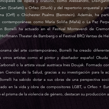
principales de ópera y oratorio, como Alessandro, Disinga
 Cain (Scarlatti) u Orfeo (Gluck) y del repertorio orquestal y 
na (Orff) o Chichester Psalms (Bernstein). Además, ha part
 contemporáneas como María Soliña (Mañá) o La Paz Perpetu
tian Borrelli ha actuado en el Festival Monteverdi de Cremo
 Hoffmann Theater de Bamberg o el Festival BRQ Vantaa de Hel
orama del arte contemporáneo, Borrelli ha creado diferente
a otros artistas como el pintor y diseñador español Okuda 
 Carbonell o la artista visual austriaca Ines Doujak. Formado c
n Ciencias de la Salud, gracias a su investigación para la a
 Borrelli ha sabido dotar a sus obras de una perspectiva socia
o en la vida y obra de compositores LGBT, u Orfeo + Eurid
el prisma de la violencia de género, destacan su producción art