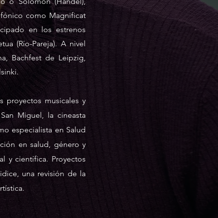
nno o Solomon (Händel),
sinfónico como Magnificat
icipado en los estrenos
a (Río-Pareja). A nivel
na, Bachfest de Leipzig,
sinki.
s proyectos musicales y
San Miguel, la cineasta
omo especialista en Salud
cción en salud, género y
l y científica. Proyectos
ice, una revisión de la
ística.