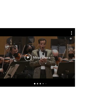
CHRISTIAN BORRELLI
Mirar ahora
©2020 por Christian Borrelli. Creada con Wix.com